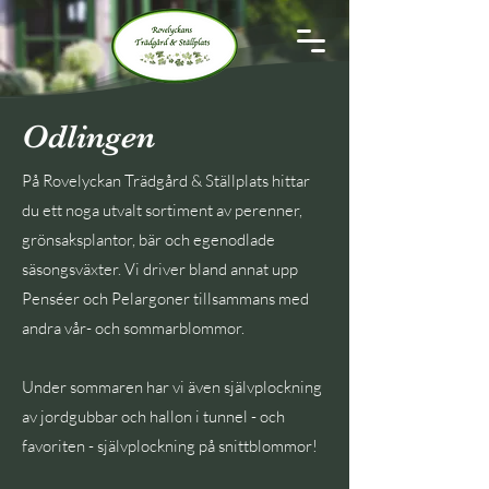
Odlingen
På Rovelyckan Trädgård & Ställplats hittar
du ett noga utvalt sortiment av perenner,
grönsaksplantor, bär och egenodlade
säsongsväxter. Vi driver bland annat upp
Penséer och Pelargoner tillsammans med
andra vår- och sommarblommor.
Under sommaren har vi även självplockning
av jordgubbar och hallon i tunnel - och
favoriten - självplockning på snittblommor!