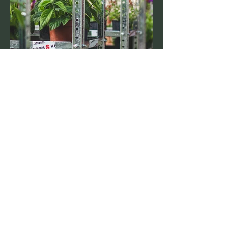
Öppettider
Tis-Tors 13:00-18:00
Spontanöppet -
Se sociala medier
Följ oss på Instagram
Hitta hit
och Facebook!
Rovelyckan 107
24391 Höör