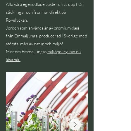
Alla våra egenodlade växter drivs upp från
sticklingar och frön här direkt på
Rovelyckan.
Jorden som används är av premiumklass
från Emmaljunga, producerad i Sverige med
största mån av natur och miljö!
Mer om Emmaljungas
miljöpolicy kan du
läsa här.